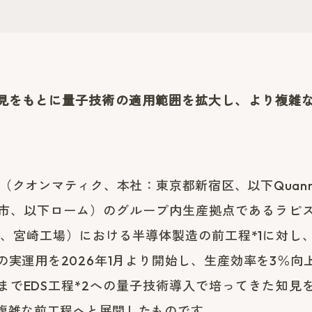
知見をもとに量子技術の適用範囲を拡大し、より複雑
tic（クオンマティク、本社：東京都新宿区、以下Quanm
市、以下ローム）のグループ内生産拠点であるラピ
下、宮崎工場）における半導体製造の前工程*1に対し
の実運用を2026年1月より開始し、生産効率を3％向
までEDS工程*2への量子技術導入で培ってきた知見
複雑な前工程へと展開したものです。