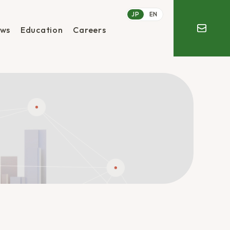
JP
EN
ws
Education
Careers