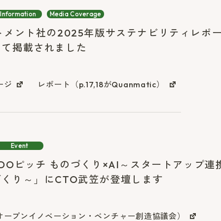
Information
Media Coverage
トメント社の2025年版サステナビリティレポ
して掲載されました
ージ
レポート（p.17,18がQuanmatic）
Event
EDOピッチ ものづくり×AI～スタートアップ
くり～」にCTO武笠が登壇します
オープンイノベーション・ベンチャー創造協議会）