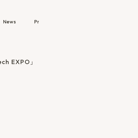
News
Press Release
Publication
h EXPO」