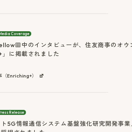
Media Coverage
ve Fellow田中のインタビューが、住友商事のオ
ing+」に掲載されました
nriching+）
Press Release
スト5G情報通信システム基盤強化研究開発事