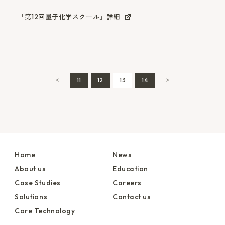
「第12回量子化学スクール」詳細
11
12
13
14
＜
＞
Home
News
About us
Education
Case Studies
Careers
Solutions
Contact us
Core Technology