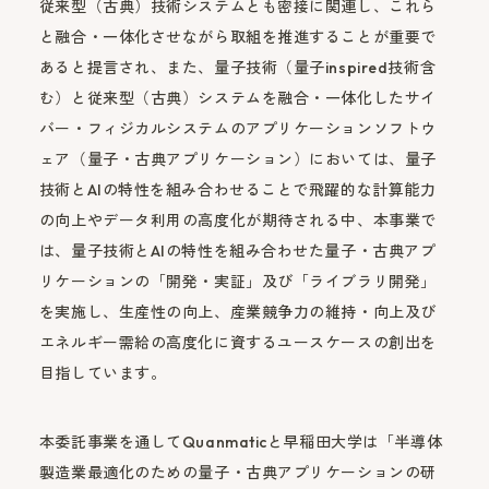
従来型（古典）技術システムとも密接に関連し、これら
と融合・一体化させながら取組を推進することが重要で
あると提言され、また、量子技術（量子inspired技術含
む）と従来型（古典）システムを融合・一体化したサイ
バー・フィジカルシステムのアプリケーションソフトウ
ェア（量子・古典アプリケーション）においては、量子
技術とAIの特性を組み合わせることで飛躍的な計算能力
の向上やデータ利用の高度化が期待される中、本事業で
は、量子技術とAIの特性を組み合わせた量子・古典アプ
リケーションの「開発・実証」及び「ライブラリ開発」
を実施し、生産性の向上、産業競争力の維持・向上及び
エネルギー需給の高度化に資するユースケースの創出を
目指しています。
本委託事業を通してQuanmaticと早稲田大学は「半導体
製造業最適化のための量子・古典アプリケーションの研