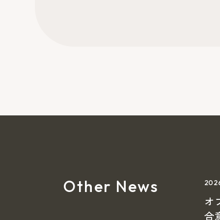
Other News
20
オ
合