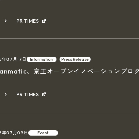
細
PR TIMES
6年07月17日
Information
Press Release
uanmatic、京王オープンイノベーションプロ
細
PR TIMES
26年07月09日
Event