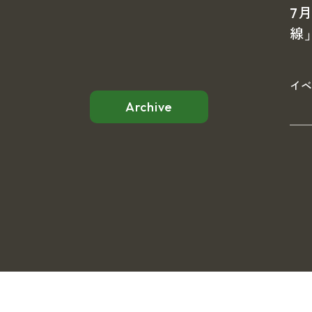
7
線
イ
Archive