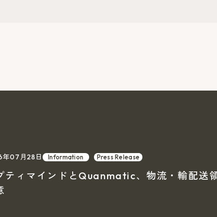
26年07月28日
Information
Press Release
プティマインドとQuanmatic、物流・輸配
意