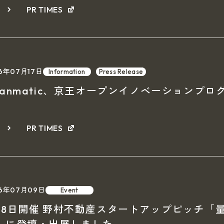
細
PR TIMES
6年07月17日
Information
Press Release
uanmatic、京王オープンイノベーションプロ
細
PR TIMES
26年07月09日
Event
月8日開催 野村不動産スタートアップピッチ「