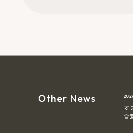
Other News
20
オ
合