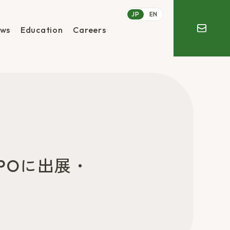
JP
EN
ws
Education
Careers
POに出展・