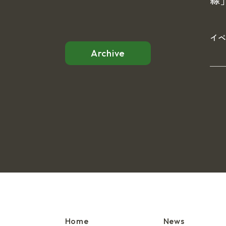
線
イ
Archive
Home
News