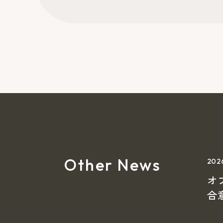
Other News
20
オ
合