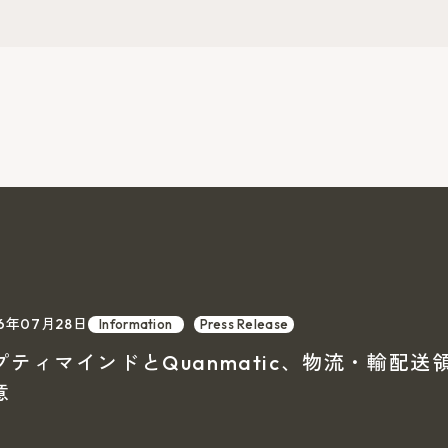
26年07月28日
Information
Press Release
プティマインドとQuanmatic、物流・輸配
意