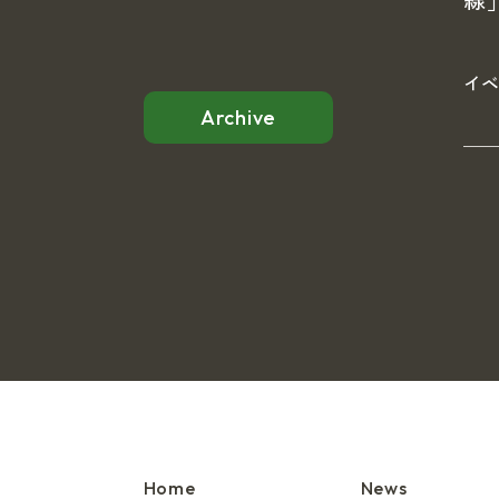
線
イ
Archive
Home
News