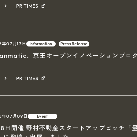
細
PR TIMES
6年07月17日
Information
Press Release
uanmatic、京王オープンイノベーションプロ
細
PR TIMES
26年07月09日
Event
月8日開催 野村不動産スタートアップピッチ「