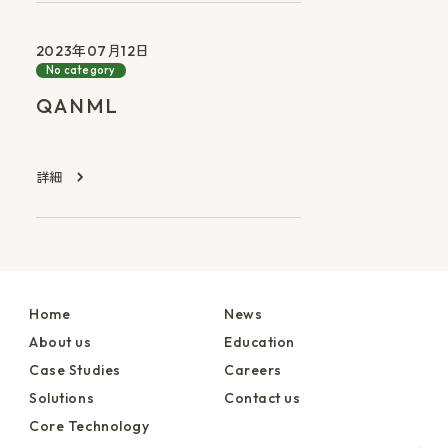
2023年07月12日
No category
QANML
詳細
Home
News
About us
Education
Case Studies
Careers
Solutions
Contact us
Core Technology