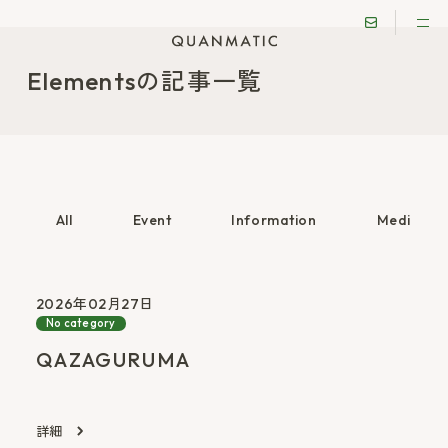
Elementsの記事一覧
All
Event
Information
Media Co
2026年02月27日
No category
QAZAGURUMA
詳細