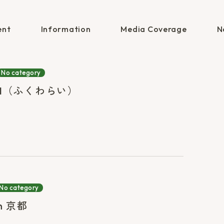
ent
Information
Media Coverage
N
No category
AI（ふくわらい）
No category
n 京都