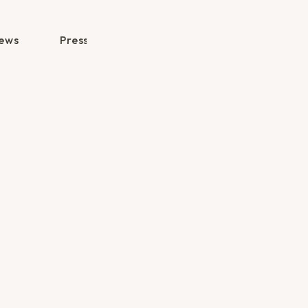
ews
Press Release
Publication