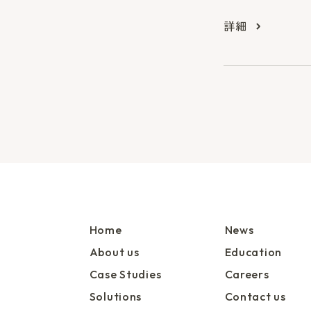
詳細
Home
News
About us
Education
Case Studies
Careers
Solutions
Contact us