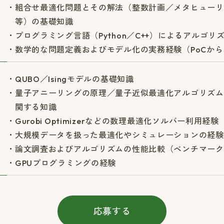
組合せ最適化問題とその解法（整数計画／メタヒューリ
等）の基礎知識
プログラミング言語（Python／C++）によるアルゴリ
数学的な問題定義およびモデル化の実務経験（PoCか
QUBO／Isingモデルの基礎知識
量子アニーリングの原理／量子近似最適化アルゴリズム
関する知識
Gurobi Optimizerなどの数理最適化ソルバー利用経験
大規模データを扱った最適化やシミュレーションの経験
論文調査およびアルゴリズムの性能比較（ベンチマーク
GPUプログラミングの経験
応募する