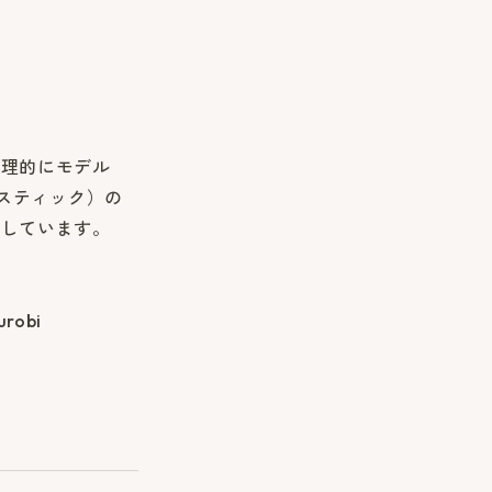
数理的にモデル
リスティック）の
集しています。
obi