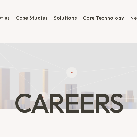
t us
Case Studies
Solutions
Core Technology
Ne
CAREERS