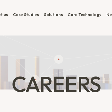
t us
Case Studies
Solutions
Core Technology
Ne
CAREERS